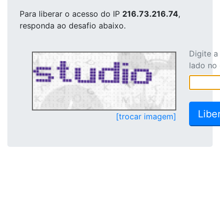
Para liberar o acesso
do IP
216.73.216.74
,
responda ao desafio abaixo.
Digite 
lado no
[trocar imagem]